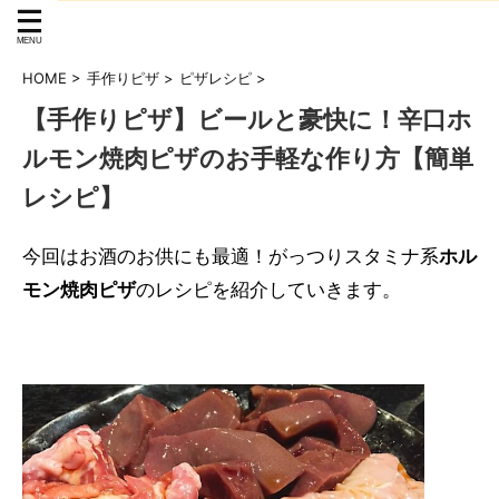
HOME
>
手作りピザ
>
ピザレシピ
>
【手作りピザ】ビールと豪快に！辛口ホ
ルモン焼肉ピザのお手軽な作り方【簡単
レシピ】
今回はお酒のお供にも最適！がっつりスタミナ系
ホル
モン焼肉ピザ
のレシピを紹介していきます。