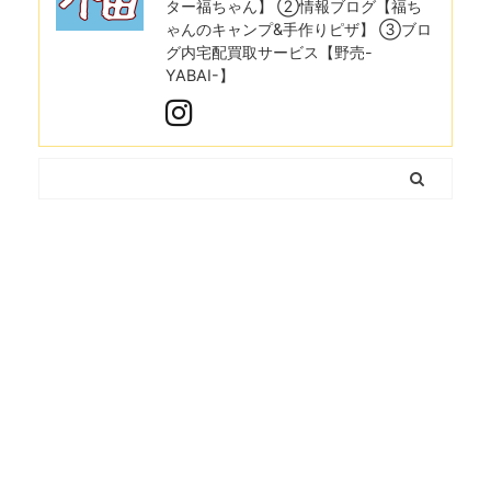
ター福ちゃん】 ②情報ブログ【福ち
ゃんのキャンプ&手作りピザ】 ③ブロ
グ内宅配買取サービス【野売-
YABAI-】